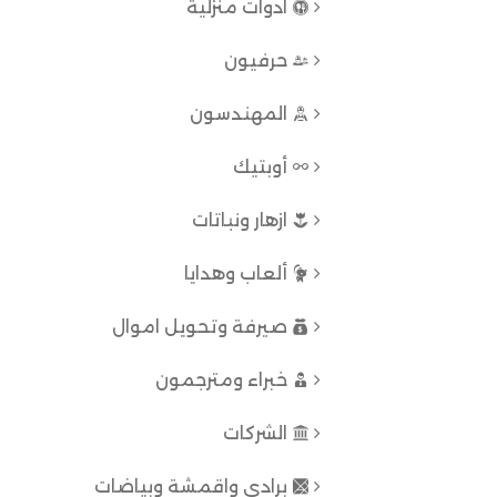
ادوات منزلية
حرفيون
المهندسون
أوبتيك
ازهار ونباتات
ألعاب وهدايا
صيرفة وتحويل اموال
خبراء ومترجمون
الشركات
برادي واقمشة وبياضات