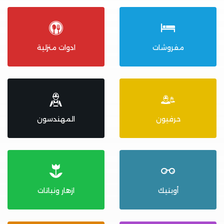
مفروشات
ادوات منزلية
حرفيون
المهندسون
أوبتيك
ازهار ونباتات